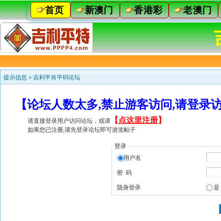
首页
新澳门
香港彩
老澳门
提示信息 »
吉利平肖平码论坛
【论坛人数太多,禁止游客访问,请登录
【
点这里注册
】
请直接登录用户访问论坛，或请
如果您已注册,请先登录论坛即可游览帖子
登录
用户名
密 码
隐身登录