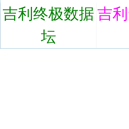
吉利终极数据
吉利
坛