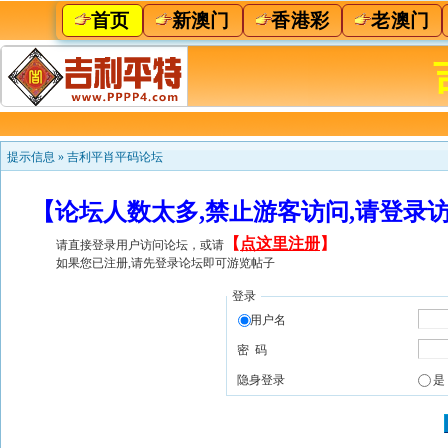
首页
新澳门
香港彩
老澳门
提示信息 »
吉利平肖平码论坛
【论坛人数太多,禁止游客访问,请登录
【
点这里注册
】
请直接登录用户访问论坛，或请
如果您已注册,请先登录论坛即可游览帖子
登录
用户名
密 码
隐身登录