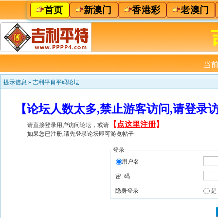
首页
新澳门
香港彩
老澳门
当前
提示信息 »
吉利平肖平码论坛
【论坛人数太多,禁止游客访问,请登录
【
点这里注册
】
请直接登录用户访问论坛，或请
如果您已注册,请先登录论坛即可游览帖子
登录
用户名
密 码
隐身登录