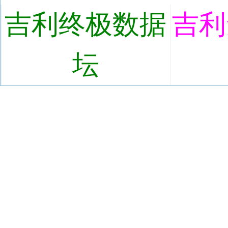
吉利终极数据
吉利
坛