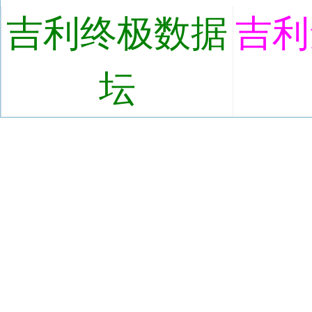
吉利终极数据
吉利
坛