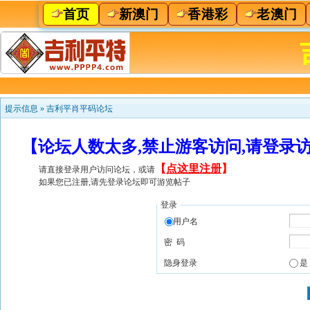
首页
新澳门
香港彩
老澳门
提示信息 »
吉利平肖平码论坛
【论坛人数太多,禁止游客访问,请登录
【
点这里注册
】
请直接登录用户访问论坛，或请
如果您已注册,请先登录论坛即可游览帖子
登录
用户名
密 码
隐身登录