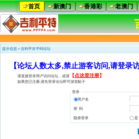
首页
新澳门
香港彩
老澳门
提示信息 »
吉利平肖平码论坛
【论坛人数太多,禁止游客访问,请登录
【
点这里注册
】
请直接登录用户访问论坛，或请
如果您已注册,请先登录论坛即可游览帖子
登录
用户名
密 码
隐身登录