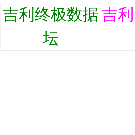
吉利终极数据
吉利
坛