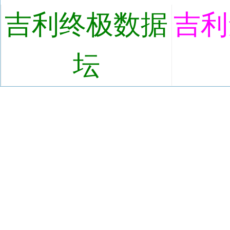
吉利终极数据
吉利
坛