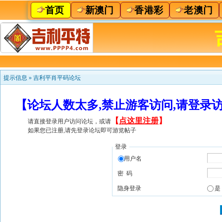
首页
新澳门
香港彩
老澳门
提示信息 »
吉利平肖平码论坛
【论坛人数太多,禁止游客访问,请登录
【
点这里注册
】
请直接登录用户访问论坛，或请
如果您已注册,请先登录论坛即可游览帖子
登录
用户名
密 码
隐身登录