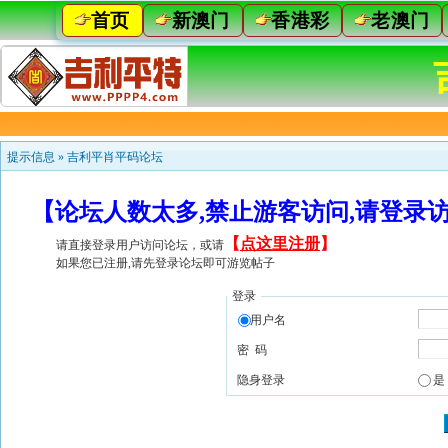
首页
新澳门
香港彩
老澳门
提示信息 »
吉利平肖平码论坛
【论坛人数太多,禁止游客访问,请登录
【
点这里注册
】
请直接登录用户访问论坛，或请
如果您已注册,请先登录论坛即可游览帖子
登录
用户名
密 码
隐身登录