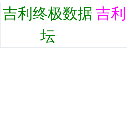
吉利终极数据
吉利
坛