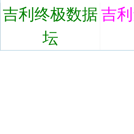
吉利终极数据
吉利
坛