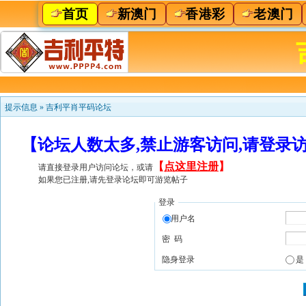
首页
新澳门
香港彩
老澳门
提示信息 »
吉利平肖平码论坛
【论坛人数太多,禁止游客访问,请登录
【
点这里注册
】
请直接登录用户访问论坛，或请
如果您已注册,请先登录论坛即可游览帖子
登录
用户名
密 码
隐身登录