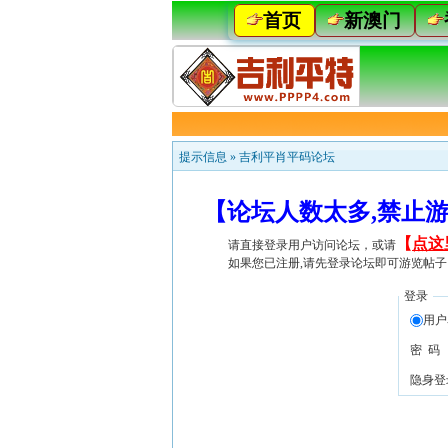
首页
新澳门
提示信息 »
吉利平肖平码论坛
【论坛人数太多,禁止
【
点这
请直接登录用户访问论坛，或请
如果您已注册,请先登录论坛即可游览帖子
登录
用户
密 码
隐身登