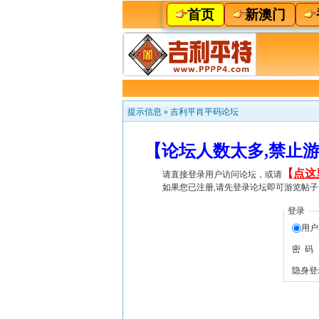
首页
新澳门
提示信息 »
吉利平肖平码论坛
【论坛人数太多,禁止
【
点这
请直接登录用户访问论坛，或请
如果您已注册,请先登录论坛即可游览帖子
登录
用户
密 码
隐身登