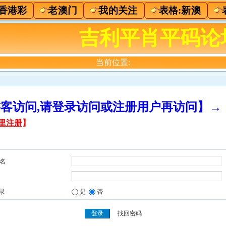
香港彩
老澳门
我的关注
表格:新澳
吉利平肖平码论
当前位置:
游客访问,请登录访问或注册用户再访问】→
里注册
】
名
录
是
否
找回密码