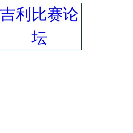
吉利比赛论
坛