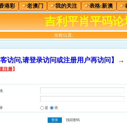
香港彩
老澳门
我的关注
表格:新澳
吉利平肖平码论
当前位置:
游客访问,请登录访问或注册用户再访问】→
里注册
】
名
录
是
否
找回密码