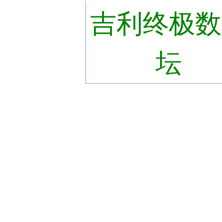
吉利终极数
坛