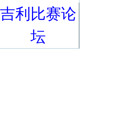
吉利比赛论
坛