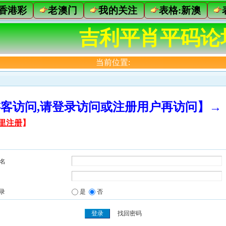
香港彩
老澳门
我的关注
表格:新澳
吉利平肖平码论
当前位置:
游客访问,请登录访问或注册用户再访问】→
里注册
】
名
录
是
否
找回密码