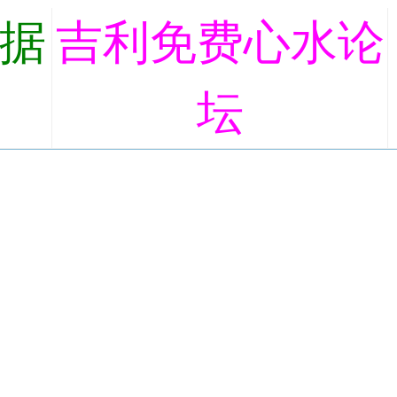
据
吉利免费心水论
坛