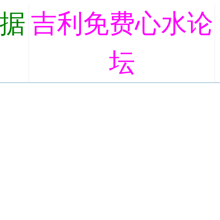
据
吉利免费心水论
坛