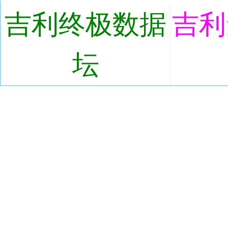
吉利终极数据
吉利
坛