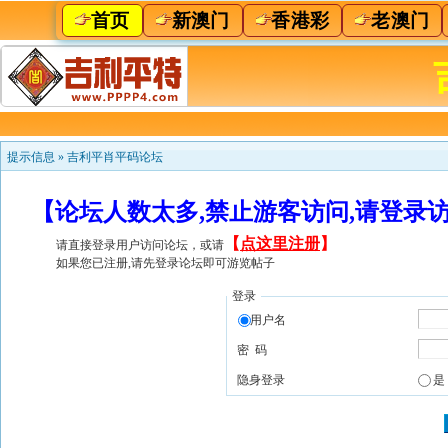
首页
新澳门
香港彩
老澳门
提示信息 »
吉利平肖平码论坛
【论坛人数太多,禁止游客访问,请登录
【
点这里注册
】
请直接登录用户访问论坛，或请
如果您已注册,请先登录论坛即可游览帖子
登录
用户名
密 码
隐身登录