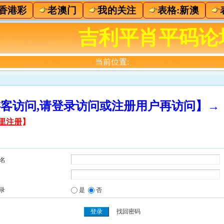
香港彩
老澳门
我的关注
表格:新澳
吉利平肖平码论
当前位置:
游客访问,请登录访问或注册用户再访问】→
里注册
】
名
录
是
否
找回密码