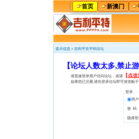
首页
新澳门
提示信息 »
吉利平肖平码论坛
【论坛人数太多,禁止
【
点这
请直接登录用户访问论坛，或请
如果您已注册,请先登录论坛即可游览帖子
登录
用户
密 码
隐身登