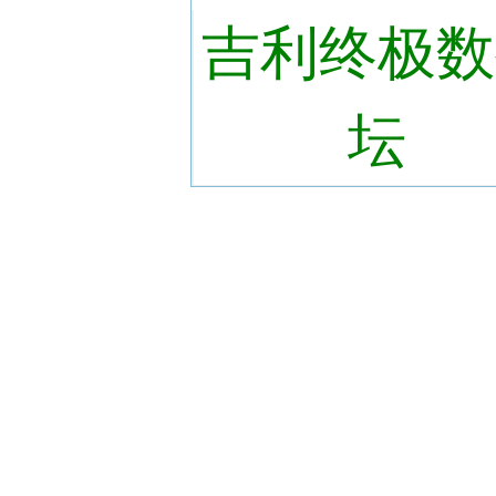
吉利终极数
坛