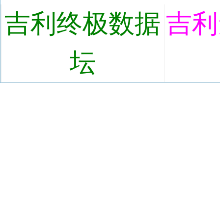
吉利终极数据
吉利
坛