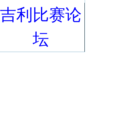
吉利比赛论
坛