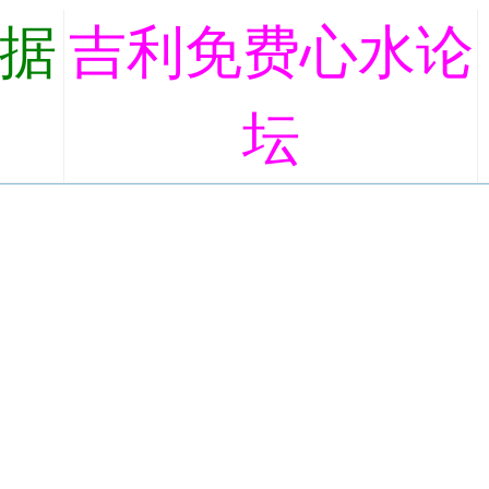
据
吉利免费心水论
坛