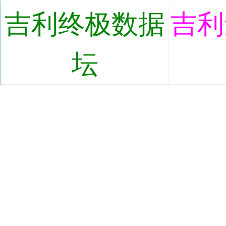
吉利终极数据
吉利
坛