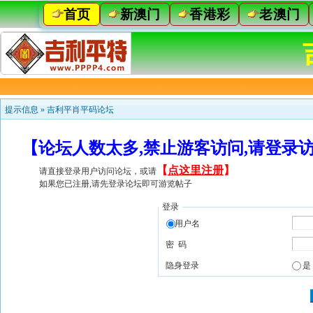
首页
新澳门
香港彩
老澳门
提示信息 »
吉利平肖平码论坛
【论坛人数太多,禁止游客访问,请登录
【
点这里注册
】
请直接登录用户访问论坛，或请
如果您已注册,请先登录论坛即可游览帖子
登录
用户名
密 码
隐身登录