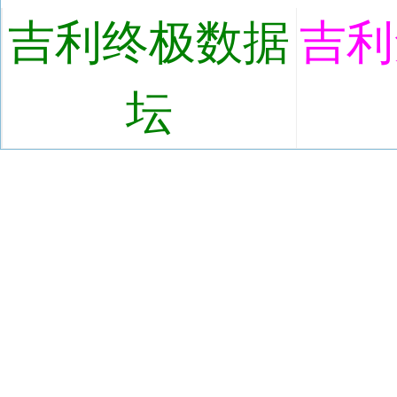
吉利终极数据
吉利
坛