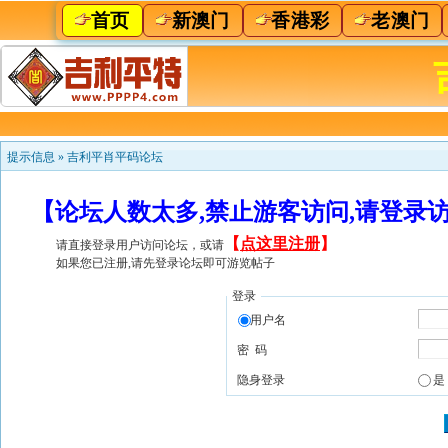
首页
新澳门
香港彩
老澳门
提示信息 »
吉利平肖平码论坛
【论坛人数太多,禁止游客访问,请登录
【
点这里注册
】
请直接登录用户访问论坛，或请
如果您已注册,请先登录论坛即可游览帖子
登录
用户名
密 码
隐身登录