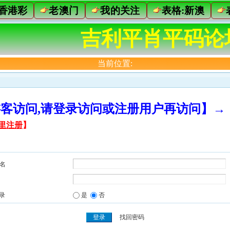
香港彩
老澳门
我的关注
表格:新澳
吉利平肖平码论
当前位置:
游客访问,请登录访问或注册用户再访问】→
里注册
】
名
录
是
否
找回密码