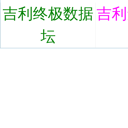
吉利终极数据
吉利
坛