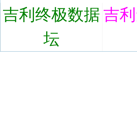
吉利终极数据
吉利
坛