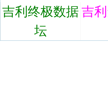
吉利终极数据
吉利
坛