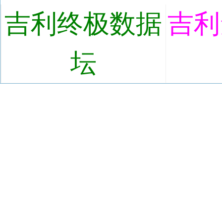
吉利终极数据
吉利
坛