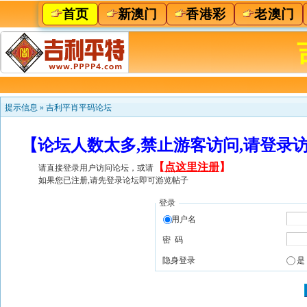
首页
新澳门
香港彩
老澳门
提示信息 »
吉利平肖平码论坛
【论坛人数太多,禁止游客访问,请登录
【
点这里注册
】
请直接登录用户访问论坛，或请
如果您已注册,请先登录论坛即可游览帖子
登录
用户名
密 码
隐身登录