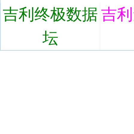
吉利终极数据
吉利
坛