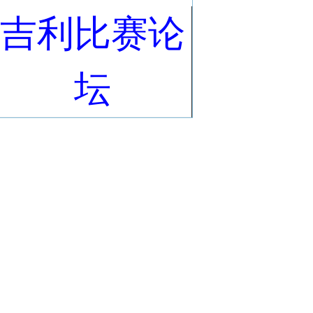
吉利比赛论
坛