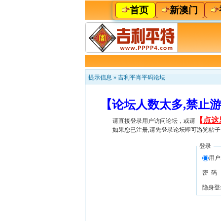
首页
新澳门
提示信息 »
吉利平肖平码论坛
【论坛人数太多,禁止
【
点这
请直接登录用户访问论坛，或请
如果您已注册,请先登录论坛即可游览帖子
登录
用户
密 码
隐身登