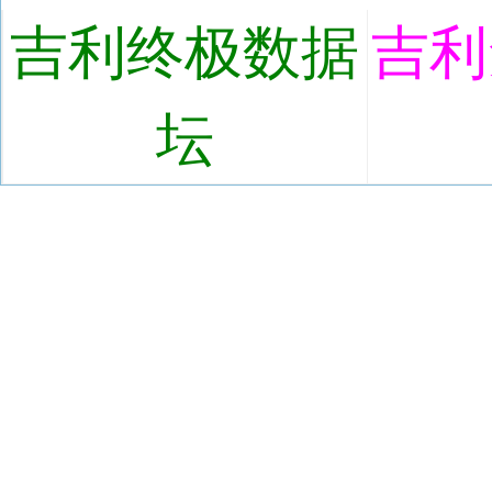
吉利终极数据
吉利
坛