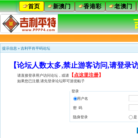
首页
新澳门
香港彩
老澳门
提示信息 »
吉利平肖平码论坛
【论坛人数太多,禁止游客访问,请登录
【
点这里注册
】
请直接登录用户访问论坛，或请
如果您已注册,请先登录论坛即可游览帖子
登录
用户名
密 码
隐身登录