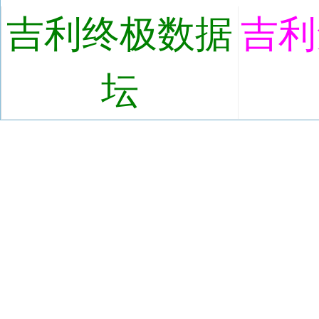
吉利终极数据
吉利
坛