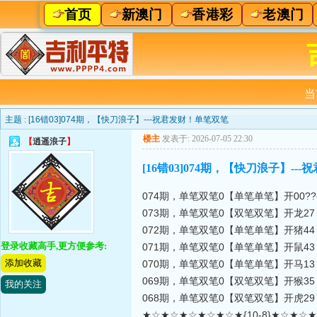
首页
新澳门
香港彩
老澳门
当
主题 :
[16错03]074期，【快刀浪子】---祝君发财！单笔双笔
楼主
发表于: 2026-07-05 22:30
【
逍遥浪子
】
[16错03]074期，【快刀浪子】--
074期，单笔双笔0【单笔单笔】开00??
073期，单笔双笔0【双笔双笔】开龙27 
072期，单笔双笔0【单笔单笔】开猪44 
登录收藏高手,更方便参考:
071期，单笔双笔0【单笔单笔】开鼠43 
添加收藏
070期，单笔双笔0【单笔单笔】开马13 
069期，单笔双笔0【双笔双笔】开猴35 
我的关注
068期，单笔双笔0【双笔双笔】开虎29 
★☆★☆★☆★☆★☆★{10-8}★☆★☆