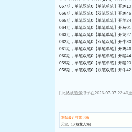
067期，单笔双笔0【单笔单笔】开鸡10 
066期，单笔双笔0【双笔双笔】开鸡46 
065期，单笔双笔0【单笔单笔】开羊24 
064期，单笔双笔0【单笔单笔】开马01 
063期，单笔双笔0【单笔单笔】开龙27 
062期，单笔双笔0【双笔双笔】开牛30 
061期，单笔双笔0【单笔单笔】开鸡46 
060期，单笔双笔0【单笔单笔】开猪44 
059期，单笔双笔0【单笔单笔】开猪20 
058期，单笔双笔0【双笔双笔】开牛42 
[ 此帖被逍遥浪子在2026-07-07 22:40
本帖最近打赏记录：
元宝:+10(放龙入海)