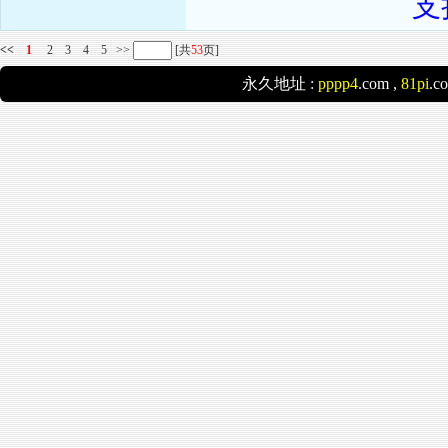
支
<<
1
2
3
4
5
>>
[共
53
页]
永久地址 :
pppp4
.com ,
81pi
.c