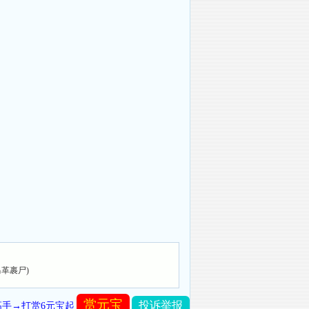
马革裹尸)
赏元宝
投诉举报
高手→打赏6元宝起