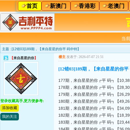
首页
新澳门
香港彩
老澳门
当前
主题 :
[12错03]189期，【来自星星的你平 码中特】
楼主
发表于: 2026-07-07 21:51
【
来自星星的你
】
[12错03]189期，【来自星星的你
177期，来自星星的你┏平 码┓【10,38,1
178期，来自星星的你┏平 码┓【28,30,
179期，来自星星的你┏平 码┓【26,29,2
登录收藏高手,更方便参考:
180期，来自星星的你┏平 码┓【49,26,2
添加收藏
181期，来自星星的你┏平 码┓【34,09,3
182期，来自星星的你┏平 码┓【18,39,2
我的关注
183期，来自星星的你┏平 码┓【23,44,2
184期，来自星星的你┏平 码┓【36,09,1