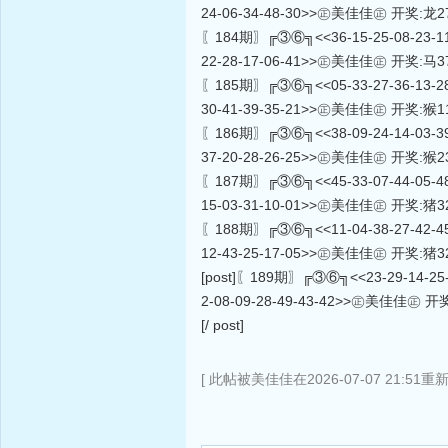
24-06-34-48-30>>㊣美佳佳㊣ 开奖:龙
〖184期〗╔③⑥╗<<36-15-25-08-23-11-05-
22-28-17-06-41>>㊣美佳佳㊣ 开奖:马
〖185期〗╔③⑥╗<<05-33-27-36-13-28-25-
30-41-39-35-21>>㊣美佳佳㊣ 开奖:猴
〖186期〗╔③⑥╗<<38-09-24-14-03-39-45-
37-20-28-26-25>>㊣美佳佳㊣ 开奖:猴
〖187期〗╔③⑥╗<<45-33-07-44-05-48-17-
15-03-31-10-01>>㊣美佳佳㊣ 开奖:猪
〖188期〗╔③⑥╗<<11-04-38-27-42-45-41-
12-43-25-17-05>>㊣美佳佳㊣ 开奖:猪
[post]〖189期〗╔③⑥╗<<23-29-14-25-36-
2-08-09-28-49-43-42>>㊣美佳佳㊣ 
[/ post]
[ 此帖被美佳佳在2026-07-07 21:51重