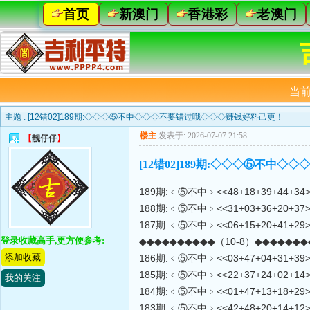
首页
新澳门
香港彩
老澳门
当前
主题 :
[12错02]189期:◇◇◇⑤不中◇◇◇不要错过哦◇◇◇赚钱好料己更！
楼主
发表于: 2026-07-07 21:58
【
靓仔仔
】
[12错02]189期:◇◇◇⑤不中
189期:﹤⑤不中﹥<<48+18+39+44+3
188期:﹤⑤不中﹥<<31+03+36+20+37>>
187期:﹤⑤不中﹥<<06+15+20+41+29>>
登录收藏高手,更方便参考:
◆◆◆◆◆◆◆◆◆◆（10-8）◆◆◆◆◆◆◆
添加收藏
186期:﹤⑤不中﹥<<03+47+04+31+39>>
185期:﹤⑤不中﹥<<22+37+24+02+14>>
我的关注
184期:﹤⑤不中﹥<<01+47+13+18+29>>
183期:﹤⑤不中﹥<<42+48+20+14+12>>