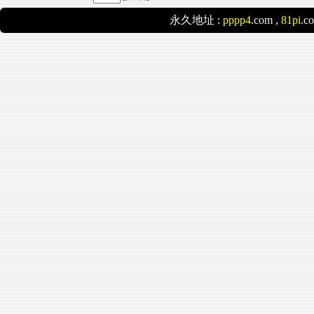
永久地址 :
pppp4
.com ,
81pi
.c