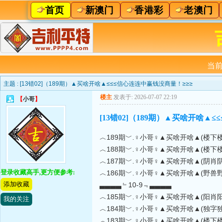
首页
新澳门
香港彩
老澳门
当前
主题 :
[13错02]（189期）▲买啥开啥▲≤≤≤信心连连中赢钱没商量！≥≥≥
楼主
发表于: 2026-07-07 22:19
【
小哥
】
[13错02]（189期）▲买啥开啥▲
︿189期﹀.♀小哥♀▲买啥开啥▲(楼下楼
︿188期﹀.♀小哥♀▲买啥开啥▲(楼下楼
︿187期﹀.♀小哥♀▲买啥开啥▲(阴肖阴
登录收藏高手,更方便参考:
︿186期﹀.♀小哥♀▲买啥开啥▲(野兽野
添加收藏
▃▃▃▃﹄10-9﹃▃▃▃▃
︿185期﹀.♀小哥♀▲买啥开啥▲(阳肖阳
我的关注
︿184期﹀.♀小哥♀▲买啥开啥▲(独字独
︿183期﹀.♀小哥♀▲买啥开啥▲(楼下楼