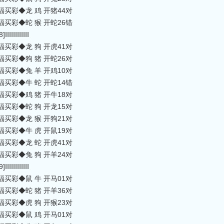
三福买彩◆龙 鸡 开猪44对
三福买彩◆蛇 猴 开蛇26错
8]ⅠⅠⅠⅠⅠⅠⅠⅠⅠⅠⅠⅠ
三福买彩◆龙 狗 开虎41对
三福买彩◆狗 猪 开蛇26对
三福买彩◆兔 羊 开鸡10对
三福买彩◆牛 蛇 开蛇14错
三福买彩◆鸡 猪 开牛18对
三福买彩◆蛇 狗 开龙15对
三福买彩◆龙 猴 开狗21对
三福买彩◆牛 虎 开鼠19对
三福买彩◆龙 蛇 开虎41对
三福买彩◆兔 狗 开羊24对
9]ⅠⅠⅠⅠⅠⅠⅠⅠⅠⅠⅠⅠ
三福买彩◆鼠 牛 开马01对
三福买彩◆蛇 猪 开羊36对
三福买彩◆虎 狗 开猴23对
三福买彩◆鼠 鸡 开马01对