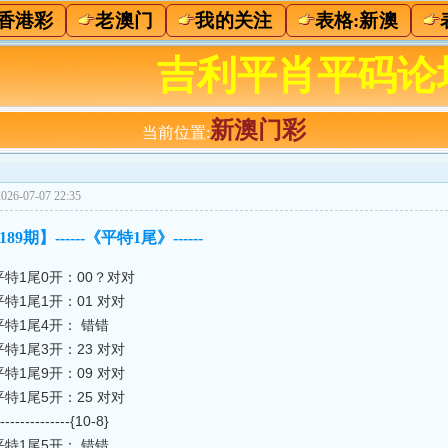
香港彩
老澳门
我的关注
表格:新澳
吉利平肖平码论
新澳门彩
当前位置:
26-07-07 22:35
189期】------《平特1尾》------
平特1尾0开：00？对对
平特1尾1开：01 对对
平特1尾4开： 错错
平特1尾3开：23 对对
平特1尾9开：09 对对
平特1尾5开：25 对对
---------------{10-8}
平特1尾5开： 错错