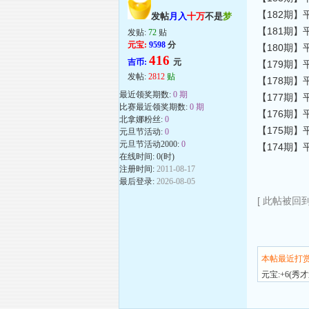
【182期】
发帖
月入
十万
不是
梦
【181期】
发贴:
72
贴
元宝:
9598
分
【180期】
416
吉币:
元
【179期】平
发帖:
2812
贴
【178期】平
最近领奖期数:
0 期
【177期】平
比赛最近领奖期数:
0 期
【176期】
北拿娜粉丝:
0
【175期】
元旦节活动:
0
元旦节活动2000:
0
【174期】
在线时间: 0(时)
注册时间:
2011-08-17
最后登录:
2026-08-05
[ 此帖被回到
本帖最近打
元宝:+6(秀