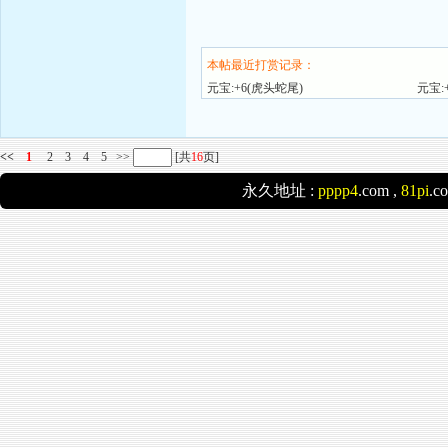
本帖最近打赏记录：
元宝:+6(虎头蛇尾)
元宝:
<<
1
2
3
4
5
>>
[共
16
页]
永久地址 :
pppp4
.com ,
81pi
.c