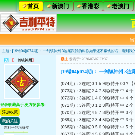
首页
新澳门
香港彩
老澳门
当
主题 :
[19错04](074期)： 一剑镇神州 3连尾跟我的料你如果还不赚钱的话，看到
楼主
发表于: 2026-07-07 23:37
【
一剑镇神州
】
[19错04](074期)： 一剑镇
(074期)：3连尾)0 1 5 9尾(特开 00？
(073期)：3连尾)2 4 7 8尾(特开 中 4 个 
(072期)：3连尾)1 4 6 9尾(特开 中 4 个 
登录收藏高手,更方便参考:
(071期)：3连尾)0 1 2 3尾(特开 中 2 个
添加收藏
(070期)：3连尾)4 5 7 8尾(特开 中 3 个
(069期)：3连尾)2 3 4 5尾(特开 中 3 个
我的关注
(068期)：3连尾)0 5 6 9尾(特开 中 5 个 
吉利平码坛好友
(067期)：3连尾)4 5 6 9尾(特开 中 4 个 