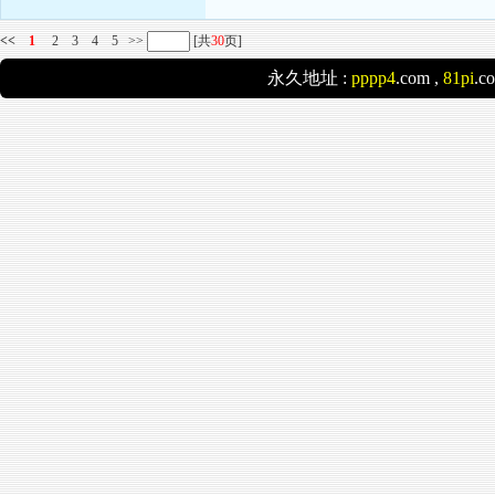
<<
1
2
3
4
5
>>
[共
30
页]
永久地址 :
pppp4
.com ,
81pi
.c