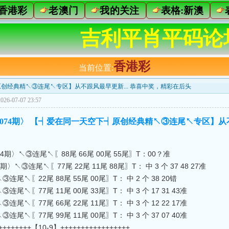
香港彩
老澳门
我的关注
表格:新澳
吉利平肖平码论
香港彩
当前位置:
下┥原创经典精↖③连尾↖专区】从不跟风最早更新... 恭喜中奖，精彩在后头
26-07-07 23:57
2]〈074期〉 【┥爱在同一天空下┥原创经典精↖③连尾↖专区】从
]〈074期〉↖③连尾↖〖88尾 66尾 00尾 55尾〗T：00？准
〈073期〉↖③连尾↖〖77尾 22尾 11尾 88尾〗T： 中 3 个 37 48 27准
③连尾↖〖22尾 88尾 55尾 00尾〗T： 中 2 个 38 20错
③连尾↖〖77尾 11尾 00尾 33尾〗T： 中 3 个 17 31 43准
③连尾↖〖77尾 66尾 22尾 11尾〗T： 中 3 个 12 22 17准
③连尾↖〖77尾 99尾 11尾 00尾〗T： 中 3 个 37 07 40准
++++++++【10-9】+++++++++++++++++