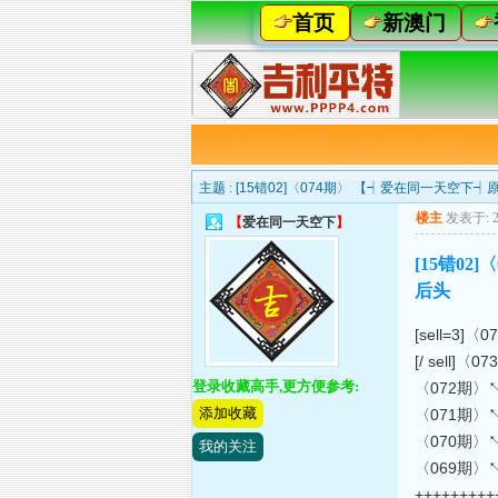
首页
新澳门
主题 :
[15错02]〈074期〉 【┥爱在同一天空
楼主
发表于: 20
【
爱在同一天空下
】
[15错0
后头
[sell=3
[/ sell]
登录收藏高手,更方便参考:
〈072期〉↖
添加收藏
〈071期〉↖
〈070期〉↖
我的关注
〈069期〉↖
+++++++++