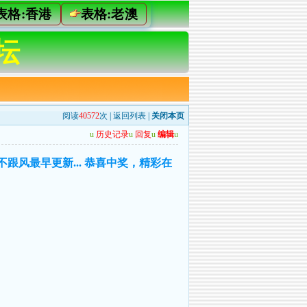
表格:香港
表格:老澳
坛
阅读
40572
次 |
返回列表
|
关闭本页
u
历史记录
u
回复
u
编辑
u
不跟风最早更新... 恭喜中奖，精彩在