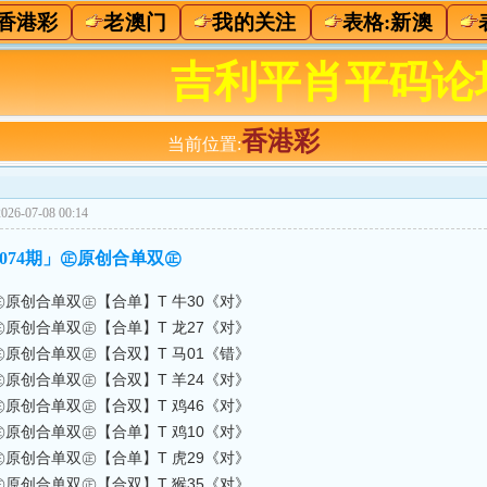
香港彩
老澳门
我的关注
表格:新澳
吉利平肖平码论
香港彩
当前位置:
26-07-08 00:14
]「074期」㊣原创合单双㊣
㊣原创合单双㊣【合单】T 牛30《对》
㊣原创合单双㊣【合单】T 龙27《对》
㊣原创合单双㊣【合双】T 马01《错》
㊣原创合单双㊣【合双】T 羊24《对》
㊣原创合单双㊣【合双】T 鸡46《对》
㊣原创合单双㊣【合单】T 鸡10《对》
㊣原创合单双㊣【合单】T 虎29《对》
㊣原创合单双㊣【合双】T 猴35《对》