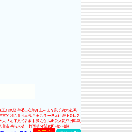
老王,薛妖怪,羊毛出在羊身上,斗慌奇缘,长篇大论,讽一
,厚重的记忆,鼻孔出气,肖王九肖,一世龙门,若不是因为
姓人,人心不足蛇吞象,豺狐之心,挞出爱火花,亚洲码皇,
兜着走,兵马未动,一挥而就,守望麦田,猴头猴脑