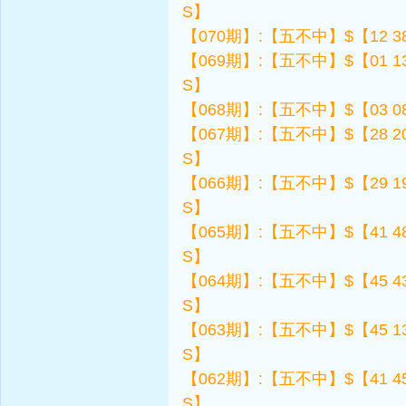
S】
【070期】:【五不中】$【12 38 
【069期】:【五不中】$【01 13 
S】
【068期】:【五不中】$【03 08 
【067期】:【五不中】$【28 20 
S】
【066期】:【五不中】$【29 19 
S】
【065期】:【五不中】$【41 48 
S】
【064期】:【五不中】$【45 43 
S】
【063期】:【五不中】$【45 13 
S】
【062期】:【五不中】$【41 45 
S】