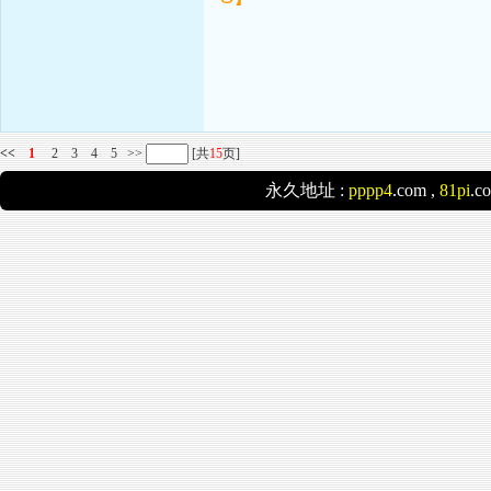
<<
1
2
3
4
5
>>
[共
15
页]
永久地址 :
pppp4
.com ,
81pi
.c