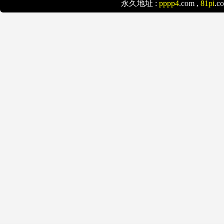
永久地址 :
pppp4
.com ,
81pi
.c