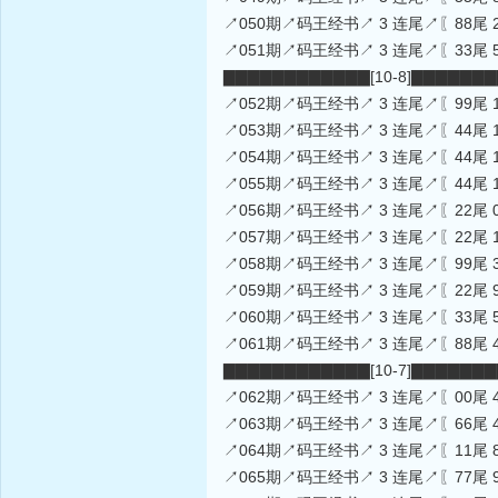
↗050期↗码王经书↗ 3 连尾↗〖88尾 22尾
↗051期↗码王经书↗ 3 连尾↗〖33尾 55尾
▇▇▇▇▇▇▇▇▇▇▇▇[10-8]▇▇▇▇▇▇
↗052期↗码王经书↗ 3 连尾↗〖99尾 11尾
↗053期↗码王经书↗ 3 连尾↗〖44尾 11尾 
↗054期↗码王经书↗ 3 连尾↗〖44尾 11尾
↗055期↗码王经书↗ 3 连尾↗〖44尾 11
↗056期↗码王经书↗ 3 连尾↗〖22尾 00尾 
↗057期↗码王经书↗ 3 连尾↗〖22尾 11
↗058期↗码王经书↗ 3 连尾↗〖99尾 33尾
↗059期↗码王经书↗ 3 连尾↗〖22尾 99尾
↗060期↗码王经书↗ 3 连尾↗〖33尾 55尾
↗061期↗码王经书↗ 3 连尾↗〖88尾 44尾
▇▇▇▇▇▇▇▇▇▇▇▇[10-7]▇▇▇▇▇▇
↗062期↗码王经书↗ 3 连尾↗〖00尾 44尾 
↗063期↗码王经书↗ 3 连尾↗〖66尾 44尾
↗064期↗码王经书↗ 3 连尾↗〖11尾 88尾
↗065期↗码王经书↗ 3 连尾↗〖77尾 99尾