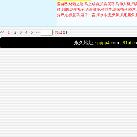
爱自己,豺狼之吻,马上成功,招兵买马,马仰人翻,用
祥,郭鹏,龙生九子,逍遥浪漫,替罪羊,溜须拍马,随意
分尸,心猿意马,君子一言,河水东流,天舞,凤毛麟角,
<<
1
2
3
4
5
>>
[共
32
页]
永久地址 :
pppp4
.com ,
81pi
.c