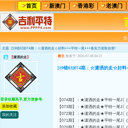
首页
新澳门
香港彩
老澳门
当
主题 :
[19错03]074期：☆潇洒的走☆好料+++平特一尾+++靠实力迎取信誉!
楼主
发表于: 2026-07-08 04:22
【
潇洒的走
】
[19错03]074期：☆潇洒的走☆好
登录收藏高手,更方便参考:
【074期】：★潇洒的走★平特一尾J〖(99
添加收藏
【073期】：★潇洒的走★平特一尾J〖(33
【072期】：★潇洒的走★平特一尾J〖(88
我的关注
【071期】：★潇洒的走★平特一尾J〖(0
【070期】：★潇洒的走★平特一尾J〖(6