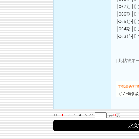
╟067期╢〖第
╟066期╢〖第
╟065期╢〖第
╟064期╢〖第
╟063期╢〖第
[ 此帖被第一
本帖最近打
元宝:+6(惨
<<
1
2
3
4
5
>>
[共
11
页]
永久