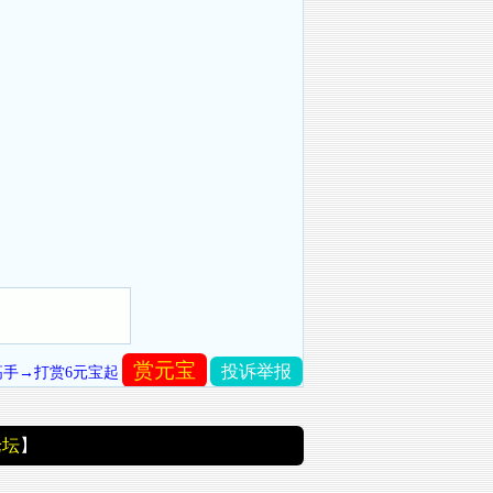
赏元宝
投诉举报
高手→打赏6元宝起
论坛
】