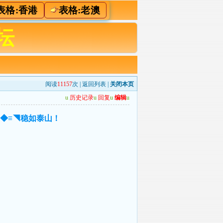
表格:香港
表格:老澳
坛
阅读
11157
次 |
返回列表
|
关闭本页
u
历史记录
u
回复
u
编辑
u
】◆≡◥稳如泰山！