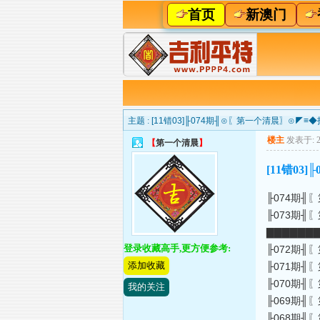
首页
新澳门
主题 :
[11错03]╟074期╢⊙〖第一个清晨〗⊙
楼主
发表于: 20
【
第一个清晨
】
[11错0
╟074期╢〖
╟073期╢〖第
▇▇▇▇▇▇▇
登录收藏高手,更方便参考:
╟072期╢〖第
添加收藏
╟071期╢〖第
╟070期╢〖第
我的关注
╟069期╢〖第
╟068期╢〖第